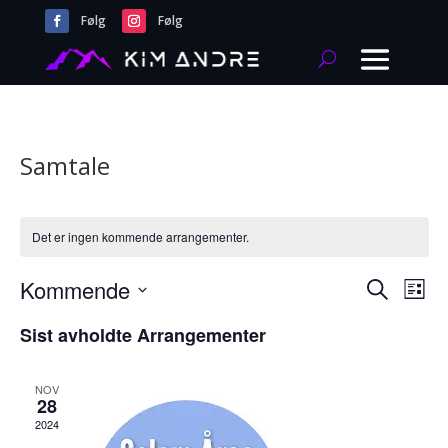
Følg
Følg
Samtale
Det er ingen kommende arrangementer.
Arrang
Ar
Kommende
Søk
Liste
Vie
Search
Velg
Nav
and
Sist avholdte Arrangementer
dato.
Views
Naviga
NOV
28
2024