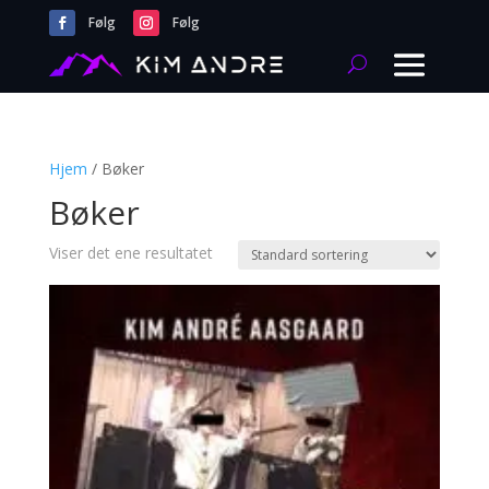
Følg
Følg
Hjem
/ Bøker
Bøker
Viser det ene resultatet