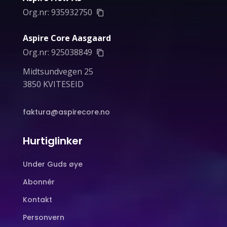
Org.nr:
935932750
Aspire Core Aasgaard
Org.nr:
925038849
Midtsundvegen 25
3850 KVITESEID
faktura@aspirecore.no
Hurtiglinker
Under Guds øye
Abonnér
Kontakt
Personvern