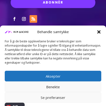
ABONNÉR
Behandle samtykke
For å gi de beste opplevelsene bruker vi teknologier som
informasjonskapsler for å lagre og/eller få tilgang til enhetsinformasjon.
Å samtykke til disse teknologiene vil tillate oss å behandle data som
nettleseratferd eller unike ID-er på dette nettstedet. Å ikke samtykke
eller trekke tilbake samtykke kan ha negativ innvirkning på visse
egenskaper og funksjoner.
Aksepter
Benekte
Nettsiden er utviklet av Kim André Aasgaard. Trenger
Se preferanser
du en nettside for privat eller bedrift?
Kontakt meg gjerne for en uforpliktende prat...