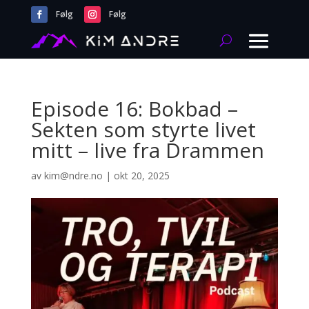
Følg
Følg
Episode 16: Bokbad –
Sekten som styrte livet
mitt – live fra Drammen
av
kim@ndre.no
|
okt 20, 2025