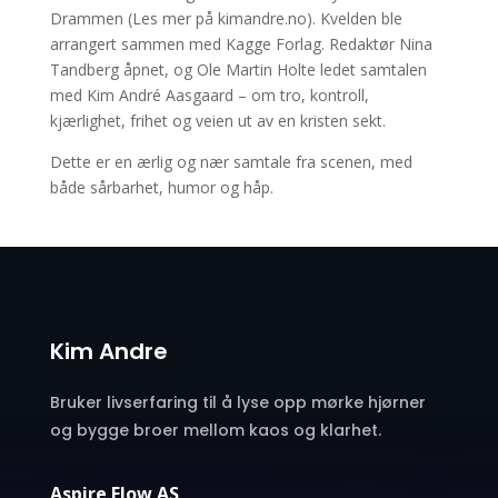
Drammen (Les mer på kimandre.no). Kvelden ble
arrangert sammen med Kagge Forlag. Redaktør Nina
Tandberg åpnet, og Ole Martin Holte ledet samtalen
med Kim André Aasgaard – om tro, kontroll,
kjærlighet, frihet og veien ut av en kristen sekt.
Dette er en ærlig og nær samtale fra scenen, med
både sårbarhet, humor og håp.
Kim Andre
Bruker livserfaring til å lyse opp mørke hjørner
og bygge broer mellom kaos og klarhet.
Aspire Flow AS